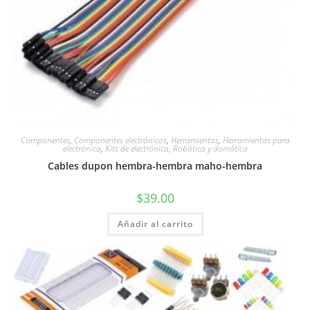
Componentes
,
Componentes electrónicos
,
Herramientas
,
Herramientas para
electrónica
,
Kits de electrónica, Robótica y domótica
Cables dupon hembra-hembra maho-hembra
$
39.00
Añadir al carrito