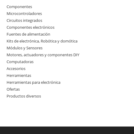
Componentes
50
50
Microcontroladores
3
3
productos
Circuitos integrados
2
2
productos
Componentes electrónicos
17
17
productos
Fuentes de alimentación
4
4
productos
Kits de electrónica, Robótica y domótica
7
7
productos
Módulos y Sensores
10
10
productos
Motores, actuadores y componentes DIY
9
9
productos
Computadoras
3
3
productos
Accesorios
3
3
productos
Herramientas
11
11
productos
Herramientas para electrónica
10
10
productos
Ofertas
4
4
productos
Productos diversos
3
3
productos
productos