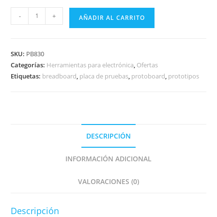
Protoboard
-
+
AÑADIR AL CARRITO
830
Puntos
Mb-
SKU:
PB830
102
Categorías:
Herramientas para electrónica
,
Ofertas
cantidad
Etiquetas:
breadboard
,
placa de pruebas
,
protoboard
,
prototipos
DESCRIPCIÓN
INFORMACIÓN ADICIONAL
VALORACIONES (0)
Descripción