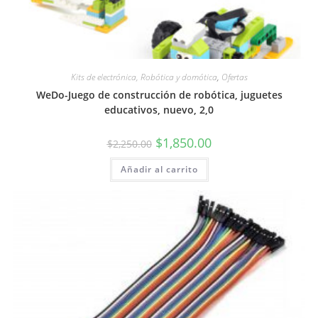
Kits de electrónica, Robótica y domótica
,
Ofertas
WeDo-Juego de construcción de robótica, juguetes
educativos, nuevo, 2,0
El
El
$
1,850.00
$
2,250.00
precio
precio
original
actual
Añadir al carrito
era:
es:
$2,250.00.
$1,850.00.