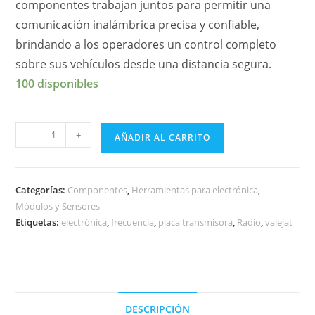
componentes trabajan juntos para permitir una
comunicación inalámbrica precisa y confiable,
brindando a los operadores un control completo
sobre sus vehículos desde una distancia segura.
100 disponibles
Transmisor
-
+
AÑADIR AL CARRITO
y
receptor
de
Categorías:
Componentes
,
Herramientas para electrónica
,
radio
Módulos y Sensores
frecuencia
Etiquetas:
electrónica
,
frecuencia
,
placa transmisora
,
Radio
,
valejat
cantidad
DESCRIPCIÓN