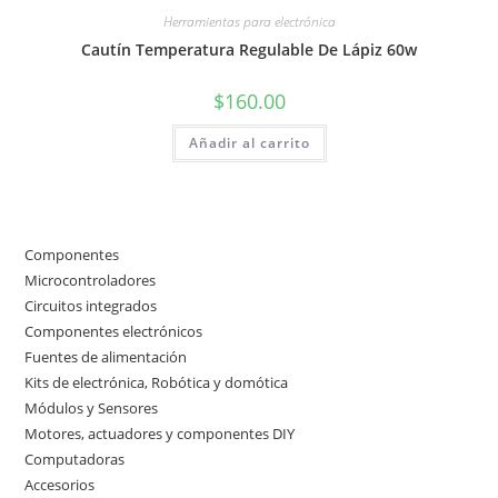
Herramientas para electrónica
Cautín Temperatura Regulable De Lápiz 60w
$
160.00
Añadir al carrito
Componentes
50
50
Microcontroladores
3
3
productos
Circuitos integrados
2
2
productos
Componentes electrónicos
17
17
productos
Fuentes de alimentación
4
4
productos
Kits de electrónica, Robótica y domótica
7
7
productos
Módulos y Sensores
10
10
productos
Motores, actuadores y componentes DIY
9
9
productos
Computadoras
3
3
productos
Accesorios
3
3
productos