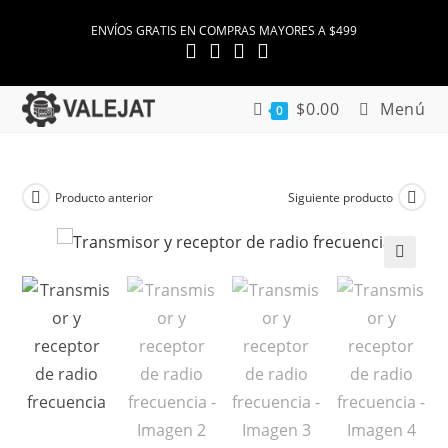
Ir
ENVÍOS GRATIS EN COMPRAS MAYORES A $499
al
contenido
$
0.00
Menú
0
Producto anterior
Siguiente producto
🔍