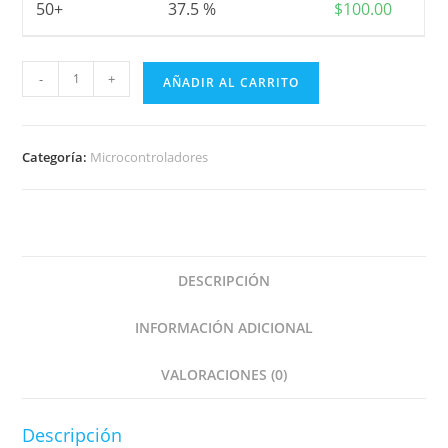
50+
37.5 %
$
100.00
Placa
-
+
AÑADIR AL CARRITO
de
desarrollo
ESP32
Categoría:
Microcontroladores
ESP-
WROOM-
32
WiFi
+
DESCRIPCIÓN
Bluetooth
cantidad
INFORMACIÓN ADICIONAL
VALORACIONES (0)
Descripción