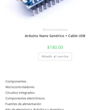
Microcontroladores
Arduino Nano Genérico + Cable USB
$
180.00
Añadir al carrito
Componentes
50
50
Microcontroladores
3
3
productos
Circuitos integrados
2
2
productos
Componentes electrónicos
17
17
productos
Fuentes de alimentación
4
4
productos
Kits de electrónica, Robótica y domótica
7
7