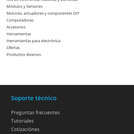
productos
Módulos y Sensores
10
10
productos
Motores, actuadores y componentes DIY
9
9
productos
Computadoras
3
3
productos
Accesorios
3
3
productos
Herramientas
11
11
productos
Herramientas para electrónica
10
10
productos
Ofertas
4
4
productos
Productos diversos
3
3
productos
productos
Soporte técnico
Preguntas frecuentes
Tutoriales
Cotizaciónes