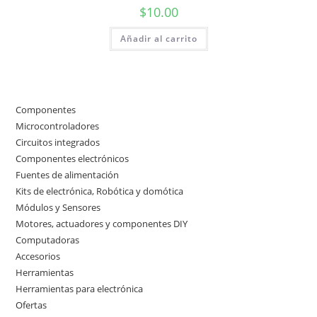
$
10.00
Añadir al carrito
Componentes
50
50
Microcontroladores
3
3
productos
Circuitos integrados
2
2
productos
Componentes electrónicos
17
17
productos
Fuentes de alimentación
4
4
productos
Kits de electrónica, Robótica y domótica
7
7
productos
Módulos y Sensores
10
10
productos
Motores, actuadores y componentes DIY
9
9
productos
Computadoras
3
3
productos
Accesorios
3
3
productos
Herramientas
11
11
productos
Herramientas para electrónica
10
10
productos
Ofertas
4
4
productos