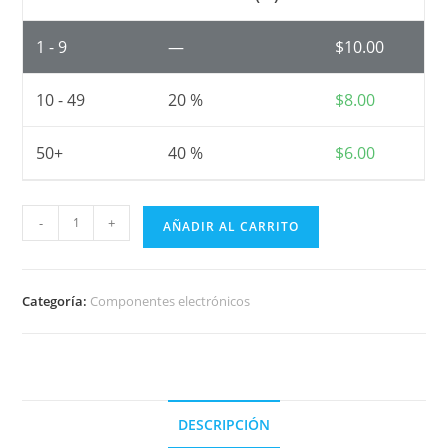
1 - 9
—
$
10.00
10 - 49
20 %
$
8.00
50+
40 %
$
6.00
Regulador
-
+
AÑADIR AL CARRITO
de
voltaje
5V
Categoría:
Componentes electrónicos
LM7805
cantidad
DESCRIPCIÓN