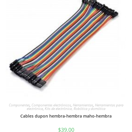
Componentes
,
Componentes electrónicos
,
Herramientas
,
Herramientas para
electrónica
,
Kits de electrónica, Robótica y domótica
Cables dupon hembra-hembra maho-hembra
$
39.00