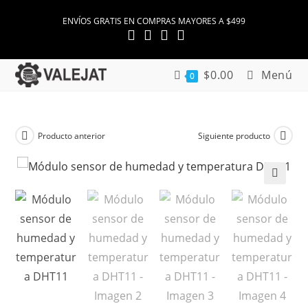
Ir
ENVÍOS GRATIS EN COMPRAS MAYORES A $499
al
contenido
$
0.00
Menú
0
Producto anterior
Siguiente producto
🔍