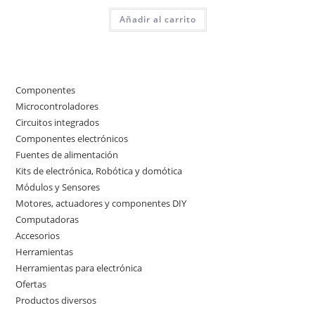
Añadir al carrito
Componentes
50
50
Microcontroladores
3
3
productos
Circuitos integrados
2
2
productos
Componentes electrónicos
17
17
productos
Fuentes de alimentación
4
4
productos
Kits de electrónica, Robótica y domótica
7
7
productos
Módulos y Sensores
10
10
productos
Motores, actuadores y componentes DIY
9
9
productos
Computadoras
3
3
productos
Accesorios
3
3
productos
Herramientas
11
11
productos
Herramientas para electrónica
10
10
productos
Ofertas
4
4
productos
Productos diversos
3
3
productos