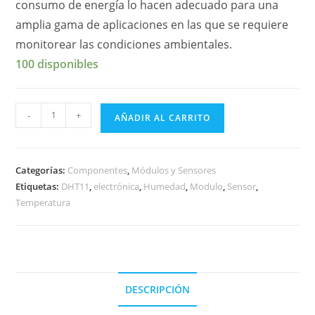
consumo de energía lo hacen adecuado para una
amplia gama de aplicaciones en las que se requiere
monitorear las condiciones ambientales.
100 disponibles
Módulo
-
+
AÑADIR AL CARRITO
sensor
de
humedad
Categorías:
Componentes
,
Módulos y Sensores
y
Etiquetas:
DHT11
,
electrónica
,
Humedad
,
Modulo
,
Sensor
,
temperatura
Temperatura
DHT11
cantidad
DESCRIPCIÓN