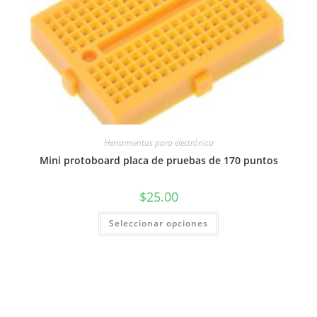
Herramientas para electrónica
Mini protoboard placa de pruebas de 170 puntos
$
25.00
Este
Seleccionar opciones
producto
tiene
múltiples
variantes.
Las
opciones
se
pueden
elegir
en