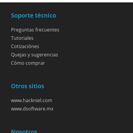
la
página
de
Soporte técnico
producto
Preguntas frecuentes
Tutoriales
Cotizaciónes
Quejas y sugerencias
Cómo comprar
Otros sitios
www.hackniel.com
www.dsoftware.mx
Nosotros