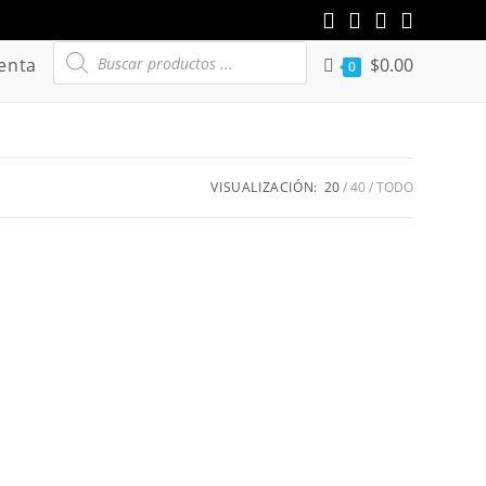
Búsqueda
enta
$
0.00
de
0
productos
VISUALIZACIÓN:
20
40
TODO