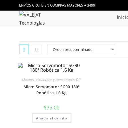
Ir
ENVÍOS GRATIS EN COMPRAS MAYORES A $499
al
Inici
contenido
Motores, actuadores y componentes DIY
Micro Servomotor SG90 180º
Robótica 1.6 Kg
$
75.00
Añadir al carrito