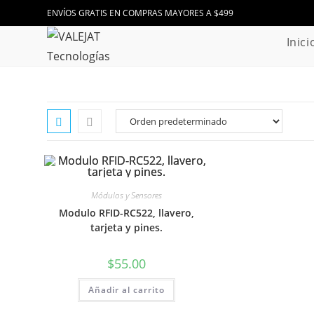
Ir
ENVÍOS GRATIS EN COMPRAS MAYORES A $499
al
Inici
contenido
Módulos y Sensores
Modulo RFID-RC522, llavero,
tarjeta y pines.
$
55.00
Añadir al carrito