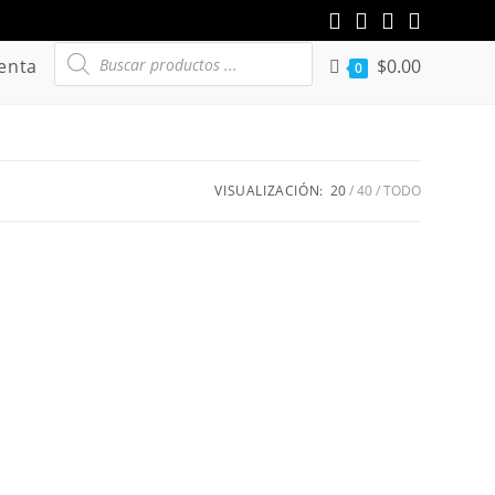
Búsqueda
enta
$
0.00
de
0
productos
VISUALIZACIÓN:
20
40
TODO